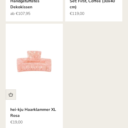
Handgetuftetes
Set: First, Coffee (30x40
Dekokissen
cm)
Angebot
Angebot
ab €107,95
€119,00
hei-kju Haarklammer XL
Rosa
Angebot
€19,00