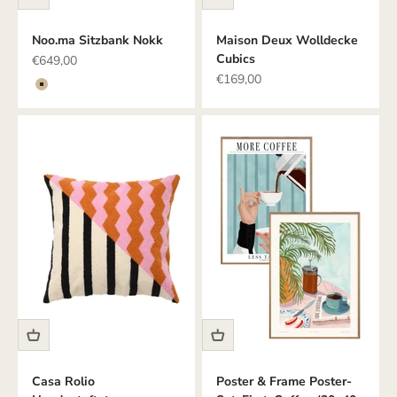
Noo.ma Sitzbank Nokk
Maison Deux Wolldecke
Cubics
Angebot
€649,00
Angebot
€169,00
Farbe
Beige
Casa Rolio
Poster & Frame Poster-