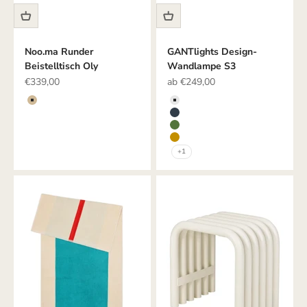
Noo.ma Runder
GANTlights Design-
Beistelltisch Oly
Wandlampe S3
Angebot
Angebot
€339,00
ab €249,00
Farbe
Farbe
Beige
HELLGRAU
DUNKELGRAU
GRÜN
SENF
+1