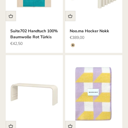
Suite702 Handtuch 100%
Noo.ma Hocker Nokk
Baumwolle Rot Türkis
Angebot
€389,00
Angebot
€42,50
Farbe
Beige