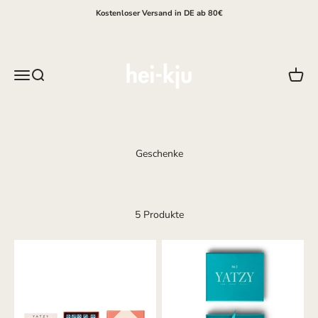
Zum Inhalt springen
Kostenloser Versand in DE ab 80€
hei-kju
Menü
Suche
Waren
5 Produkte