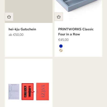
hei-kju Gutschein
PRINTWORKS Classic
Four in a Row
Angebot
ab €50,00
Angebot
€45,00
Farbe
BLAU
BEIGE