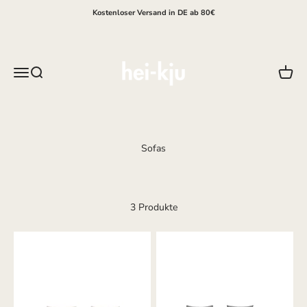
Zum Inhalt springen
Kostenloser Versand in DE ab 80€
hei-kju
Menü
Suche
Waren
3 Produkte