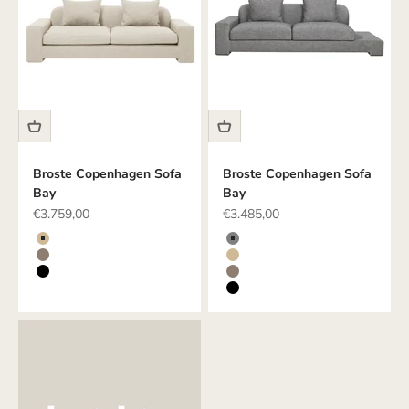
Broste Copenhagen Sofa
Broste Copenhagen Sofa
Bay
Bay
Angebot
Angebot
€3.759,00
€3.485,00
Farbe
Farbe
BEIGE
GRAU
TAUPE
BEIGE
SCHWARZ
TAUPE
SCHWARZ