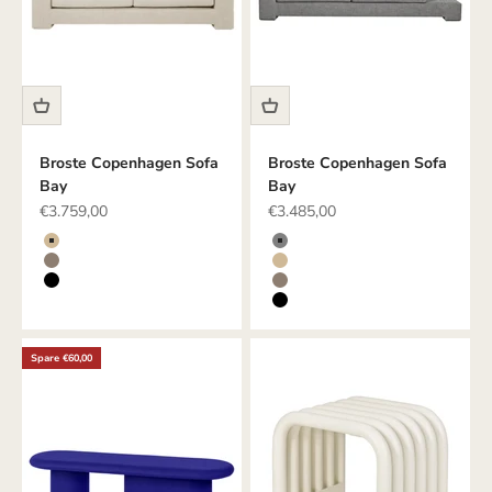
Broste Copenhagen Sofa
Broste Copenhagen Sofa
Bay
Bay
Angebot
Angebot
€3.759,00
€3.485,00
Farbe
Farbe
BEIGE
GRAU
TAUPE
BEIGE
SCHWARZ
TAUPE
SCHWARZ
Spare €60,00