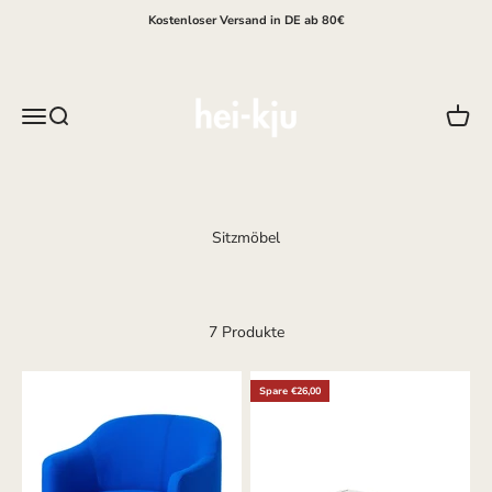
Zum Inhalt springen
Kostenloser Versand in DE ab 80€
hei-kju
Menü
Suche
Waren
7 Produkte
Spare €26,00