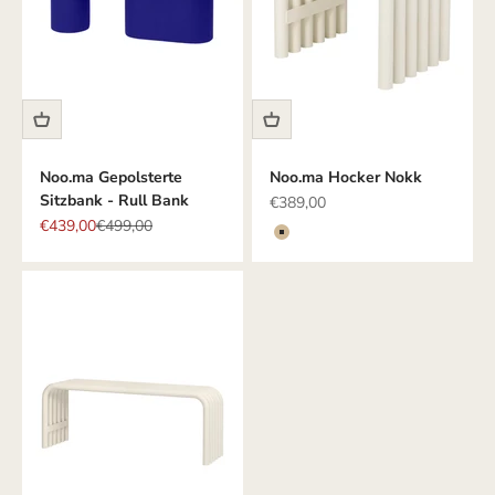
Noo.ma Gepolsterte
Noo.ma Hocker Nokk
Sitzbank - Rull Bank
Angebot
€389,00
Angebot
Regulärer Preis
€439,00
€499,00
Farbe
Beige