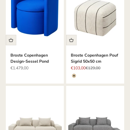
Broste Copenhagen
Broste Copenhagen Pouf
Design-Sessel Pond
Sigrid 50x50 cm
Angebot
Angebot
Regulärer Preis
€1.479,00
€103,00
€129,00
Farbe
BEIGE