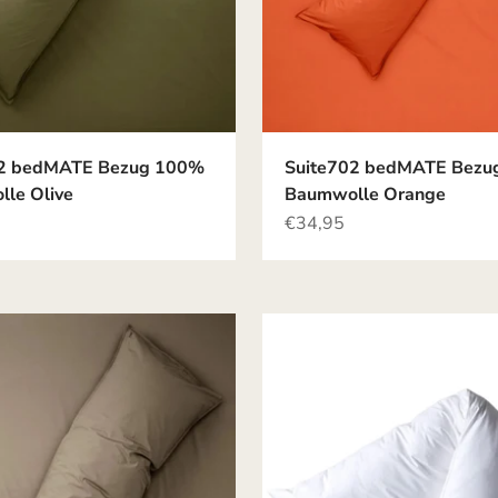
02 bedMATE Bezug 100%
Suite702 bedMATE Bezu
le Olive
Baumwolle Orange
Angebot
€34,95