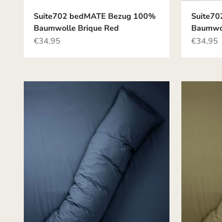
Suite702 bedMATE Bezug 100%
Suite7
Baumwolle Brique Red
Baumwo
Angebot
Angebot
€34,95
€34,95