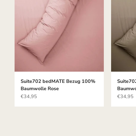
Suite702 bedMATE Bezug 100%
Suite7
Baumwolle Rose
Baumwo
Angebot
Angebot
€34,95
€34,95