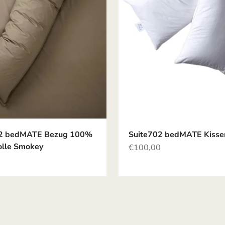
02 bedMATE Bezug 100%
Suite702 bedMATE Kisse
lle Smokey
Angebot
€100,00