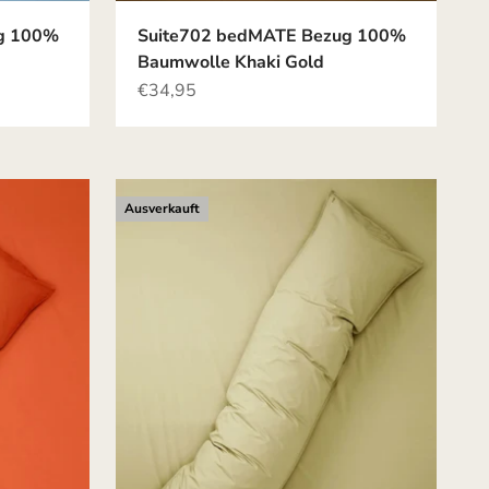
g 100%
Suite702 bedMATE Bezug 100%
Baumwolle Khaki Gold
Angebot
€34,95
Ausverkauft