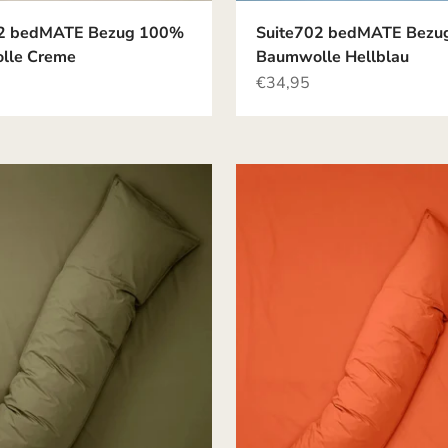
02 bedMATE Bezug 100%
Suite702 bedMATE Bezu
lle Creme
Baumwolle Hellblau
Angebot
€34,95