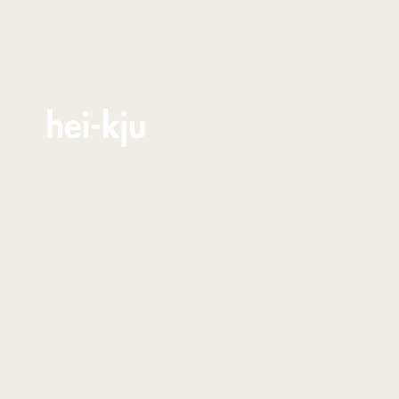
Zum Inhalt springen
hei-kju