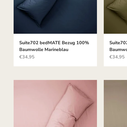
Suite702 bedMATE Bezug 100%
Suite7
Baumwolle Marineblau
Baumwol
Angebot
Angebot
€34,95
€34,95