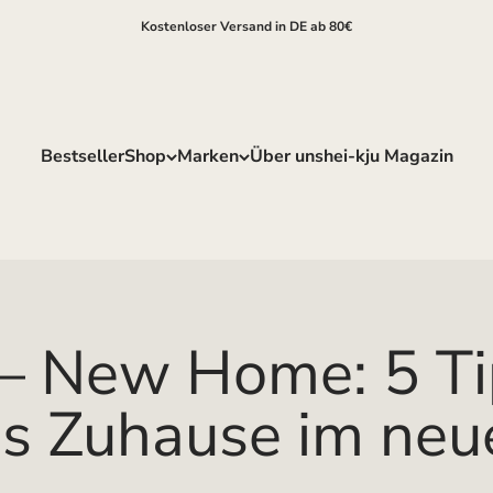
Kostenloser Versand in DE ab 80€
Bestseller
Shop
Marken
Über uns
hei-kju Magazin
– New Home: 5 Tip
es Zuhause im neu