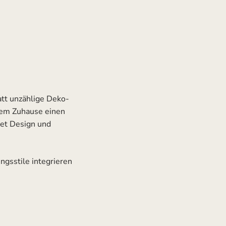
att unzählige Deko-
inem Zuhause einen
det Design und
ungsstile integrieren